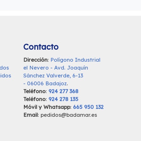
Contacto
Dirección
:
Polígono Industrial
udos
el Nevero - Avd. Joaquín
idos
Sánchez Valverde, 6-13
- 06006 Badajoz
.
Teléfono
:
924 277 368
Teléfono
:
924 278 135
Móvil y Whatsapp
:
665 950 132
Email
: pedidos@badamar.es