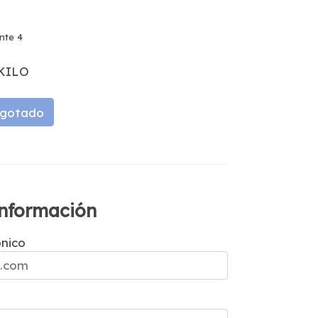
ante 4
KILO
gotado
 información
ónico