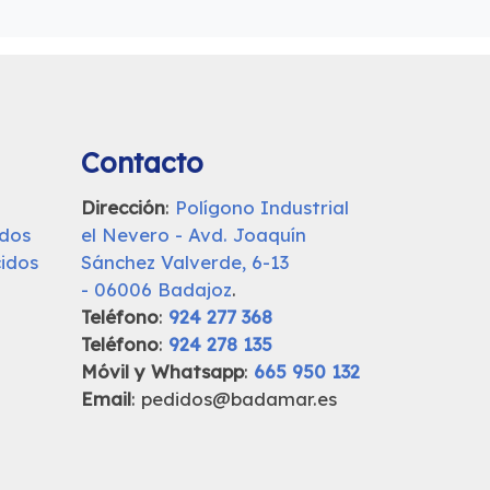
Contacto
Dirección
:
Polígono Industrial
udos
el Nevero - Avd. Joaquín
idos
Sánchez Valverde, 6-13
- 06006 Badajoz
.
Teléfono
:
924 277 368
Teléfono
:
924 278 135
Móvil y Whatsapp
:
665 950 132
Email
: pedidos@badamar.es