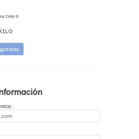
a Cola G
KILO
gotado
 información
ónico