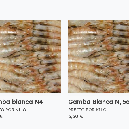
ba blanca N4
Gamba Blanca N, 5
IO POR KILO
PRECIO POR KILO
 €
6,60 €