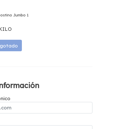
ostino Jumbo 1
KILO
gotado
 información
ónico