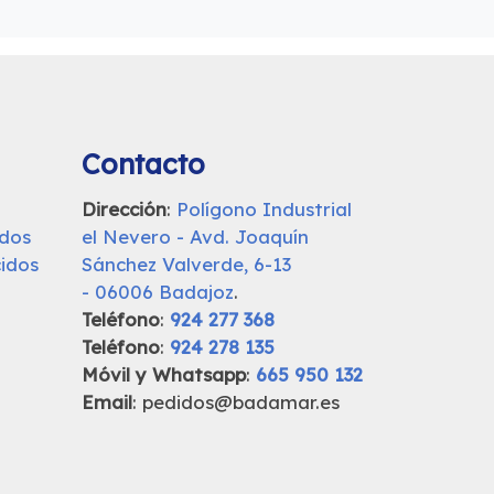
Contacto
Dirección
:
Polígono Industrial
udos
el Nevero - Avd. Joaquín
idos
Sánchez Valverde, 6-13
- 06006 Badajoz
.
Teléfono
:
924 277 368
Teléfono
:
924 278 135
Móvil y Whatsapp
:
665 950 132
Email
: pedidos@badamar.es