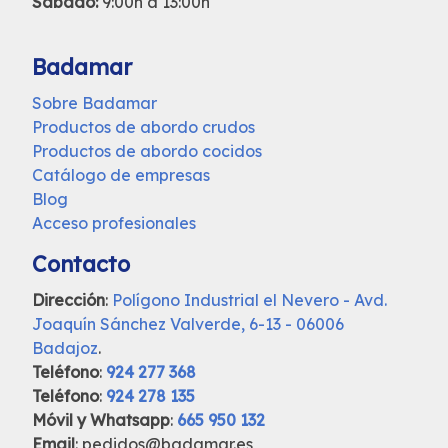
Sábado:
9:00h a 13:00h
Badamar
Sobre Badamar
Productos de abordo crudos
Productos de abordo cocidos
Catálogo de empresas
Blog
Acceso profesionales
Contacto
Dirección
:
Polígono Industrial el Nevero - Avd.
Joaquín Sánchez Valverde, 6-13 - 06006
Badajoz
.
Teléfono
:
924 277 368
Teléfono
:
924 278 135
Móvil y Whatsapp
:
665 950 132
Email
: pedidos@badamar.es