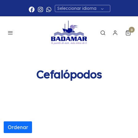
Seleccionar idioma
0
Cefalópodos
Ordenar