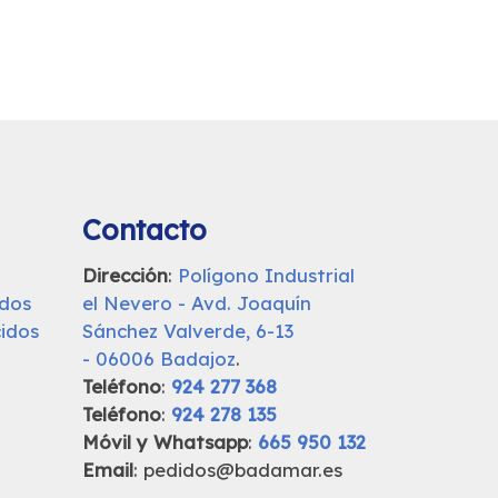
Contacto
Dirección
:
Polígono Industrial
udos
el Nevero - Avd. Joaquín
idos
Sánchez Valverde, 6-13
- 06006 Badajoz
.
Teléfono
:
924 277 368
Teléfono
:
924 278 135
Móvil y Whatsapp
:
665 950 132
Email
: pedidos@badamar.es