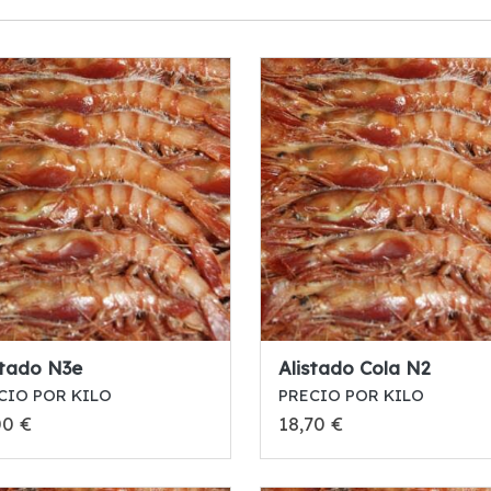
stado N3e
Alistado Cola N2
CIO POR KILO
PRECIO POR KILO
00 €
18,70 €